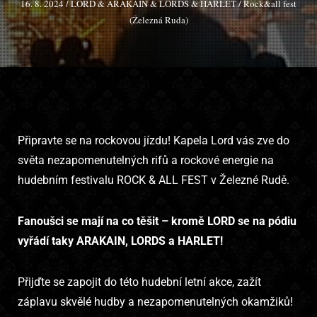
16. 8. 2024 / LORD & ARAKAIN & LORDS & HARLET / Rock&all fest
(Železná Ruda)
Připravte se na rockovou jízdu! Kapela Lord vás zve do
světa nezapomenutelných rifů a rockové energie na
hudebním festivalu ROCK & ALL FEST v Železné Rudě.
Fanoušci se mají na co těšit – kromě LORD se na pódiu
vyřádí taky ARAKAIN, LORDS a HARLET!
Přijďte se zapojit do této hudební letní akce, zažít
záplavu skvělé hudby a nezapomenutelných okamžiků!